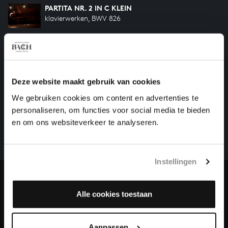
PARTITA NR. 2 IN C KLEIN
klavierwerken, BWV 826
PARTITA NR. 1 IN BES GROOT
klavierwerken, BWV 825
Deze website maakt gebruik van cookies
HELP ONS ALL OF BACH TE VOLTOOIEN
We gebruiken cookies om content en advertenties te
personaliseren, om functies voor social media te bieden
Een groot deel moet nog opgenomen worden voordat
en om ons websiteverkeer te analyseren.
het gehele oeuvre van Bach online staat. Dit redden
we niet zonder financiële steun van donateurs. Help
ons de muzikale nalatenschap van Bach te voltooien
en steun ons met een gift!
Instellingen
Doneren
Alle cookies toestaan
Over All of Bach
Aanpassen