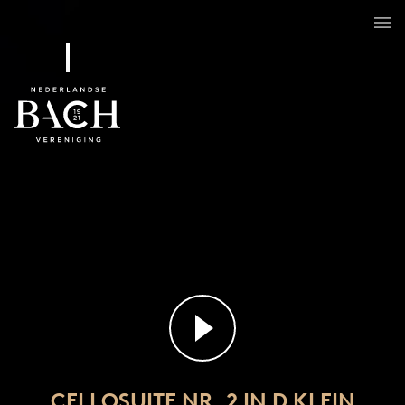
Cellosuite nr. 2 in d klein
BWV 1008
CELLOSUITE NR. 2 IN D KLEIN