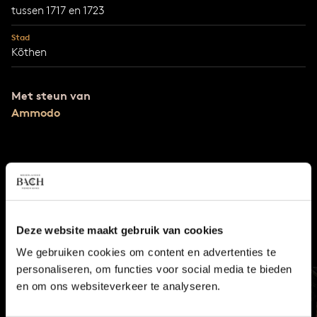
tussen 1717 en 1723
Stad
Köthen
Met steun van
Ammodo
CELLOSUITES
De Zes cellosuites van Johann Sebastian Bach, BWV 1007-
1012. "Suites a Violoncello Solo senza Basso"
Deze website maakt gebruik van cookies
We gebruiken cookies om content en advertenties te
personaliseren, om functies voor social media te bieden
en om ons websiteverkeer te analyseren.