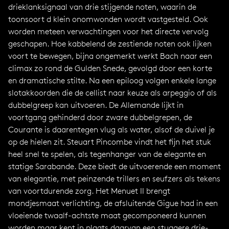
drieklanksignaal van drie stijgende noten, waarin de
toonsoort d klein onomwonden wordt vastgesteld. Ook
worden meteen verwachtingen voor het directe vervolg
geschapen. Hoe kabbelend de zestiende noten ook lijken
voort te bewegen, bijna ongemerkt werkt Bach naar een
climax zo rond de Gulden Snede, gevolgd door een korte
en dramatische stilte. Na een epiloog volgen enkele lange
slotakkoorden die de cellist naar keuze als arpeggio of als
dubbelgreep kan uitvoeren. De Allemande lijkt in
voortgang gehinderd door zware dubbelgrepen, de
Courante is daarentegen vlug als water, alsof de duivel je
op de hielen zit. Steuart Pincombe vindt het fijn het stuk
heel snel te spelen, als tegenhanger van de elegante en
statige Sarabande. Deze biedt de uitvoerende een moment
van elegantie, met peinzende trillers en seufzers als tekens
van voortdurende zorg. Het Menuet II brengt
mondjesmaat verlichting, de afsluitende Gigue had in een
vloeiende twaalf-achtste maat gecomponeerd kunnen
worden maar kent in plaats daarvan een stuggere drie-