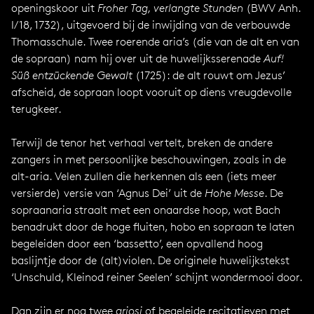
openingskoor uit
Froher Tag, verlangte Stunden
(BWV Anh.
I/18, 1732), uitgevoerd bij de inwijding van de verbouwde
Thomasschule. Twee roerende aria’s (die van de alt en van
de sopraan) nam hij over uit de huwelijksserenade
Auf!
Süß entzückende Gewalt
(1725): de alt rouwt om Jezus’
afscheid, de sopraan loopt vooruit op diens vreugdevolle
terugkeer.
Terwijl de tenor het verhaal vertelt, breken de andere
zangers in met persoonlijke beschouwingen, zoals in de
alt-aria. Velen zullen die herkennen als een (iets meer
versierde) versie van ‘Agnus Dei’ uit de
Hohe Messe
. De
sopraanaria straalt met een onaardse hoop, wat Bach
benadrukt door de hoge fluiten, hobo en sopraan te laten
begeleiden door een ‘bassetto’, een opvallend hoog
baslijntje door de (alt)violen. De originele huwelijkstekst
‘Unschuld, Kleinod reiner Seelen’ schijnt wondermooi door.
Dan zijn er nog twee
ariosi
of begeleide recitatieven met