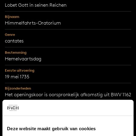
Lobet Gott in seinen Reichen
Bijnaam
Himmelfahrts-Oratorium
Genre
cantates
Bestemming
Hemelvaartsdag
Eerste uitvoering
19 mei 1735
Bijzonderheden
Het openingskoor is oorspronkelijk afkomstig uit BWV 1162
en deel 4 en 8 uit BWV 1163. Bach gebruikte het materiaal
van de aria 'Ach bleibe doch' ook in zijn Hohe Messe
Deze website maakt gebruik van cookies