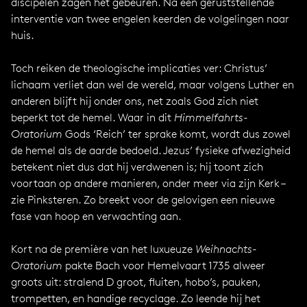
discipelen zagen het gebeuren. Na een geruststellende
interventie van twee engelen keerden de volgelingen naar
huis.
Toch reiken de theologische implicaties ver: Christus’
lichaam verliet dan wel de wereld, maar volgens Luther en
anderen blijft hij onder ons, net zoals God zich niet
beperkt tot de hemel. Waar in dit
Himmelfahrts-
Oratorium
Gods ‘Reich’ ter sprake komt, wordt dus zowel
de hemel als de aarde bedoeld. Jezus’ fysieke afwezigheid
betekent niet dus dat hij verdwenen is; hij toont zich
voortaan op andere manieren, onder meer via zijn Kerk –
zie Pinksteren. Zo breekt voor de gelovigen een nieuwe
fase van hoop en verwachting aan.
Kort na de première van het luxueuze
Weihnachts-
Oratorium
pakte Bach voor Hemelvaart 1735 alweer
groots uit: stralend D groot, fluiten, hobo’s, pauken,
trompetten, en handige recyclage. Zo leende hij het