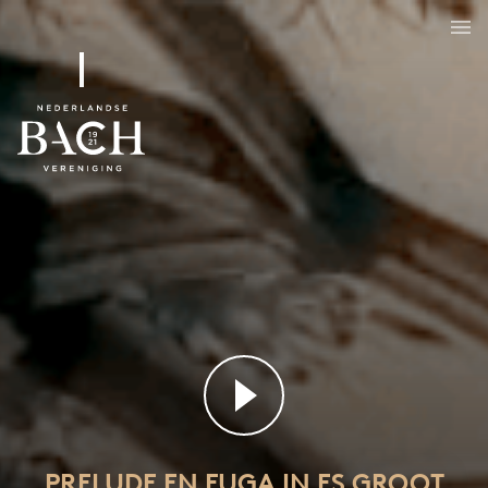
Prelude en fuga in Es groot
BWV 552
PRELUDE EN FUGA IN ES GROOT