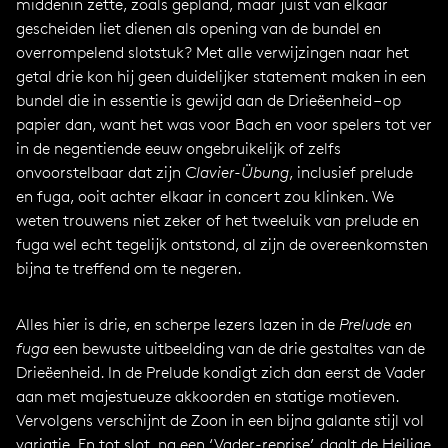
middenin zette, zoals gepland, maar juist van elkaar
gescheiden liet dienen als opening van de bundel en
overrompelend slotstuk? Met alle verwijzingen naar het
getal drie kon hij geen duidelijker statement maken in een
bundel die in essentie is gewijd aan de Drieëenheid – op
papier dan, want het was voor Bach en voor spelers tot ver
in de negentiende eeuw ongebruikelijk of zelfs
onvoorstelbaar dat zijn
Clavier-Übung
, inclusief prelude
en fuga, ooit achter elkaar in concert zou klinken. We
weten trouwens niet zeker of het tweeluik van prelude en
fuga wel echt tegelijk ontstond, al zijn de overeenkomsten
bijna te treffend om te negeren.
Alles hier is drie, en scherpe lezers lazen in de
Prelude en
fuga
een bewuste uitbeelding van de drie gestaltes van de
Drieëenheid. In de Prelude kondigt zich dan eerst de Vader
aan met majestueuze akkoorden en statige motieven.
Vervolgens verschijnt de Zoon in een bijna galante stijl vol
variatie. En tot slot, na een ‘Vader-reprise’, daalt de Heilige