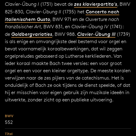
Clavier-Übung I
(1731) bevat de
zes klavierpartita's
, BWV
825-830,
Clavier-Übung II
(1735) het
Concerto nach
italienischem Gusto
, BWV 971 en de
Ouverture nach
französischer Art
, BWV 831, en
Clavier-Übung IV
(1741):
de
Goldbergvariaties
, BWV 988.
Clavier-Übung III
(1739)
is als enige en omvangrijkste deel bestemd voor orgel en
bevat voornamelijk koraalbewerkingen, dat wil zeggen
orgelpreludes gebaseerd op Lutherse kerkliederen. Van
ieder koraal maakte Bach twee versies: een voor groot
orgel en een voor een kleiner orgeltype. De meeste koralen
verwijzen naar de zes pijlers van de catechismus. Het is
onduidelijk of Bach ze ook tijdens de dienst speelde, of dat
hij er misschien voor eigen gebruik zijn muzikale ideeën in
uitwerkte, zonder zicht op een publieke uitvoering.
BWV
552
Titel