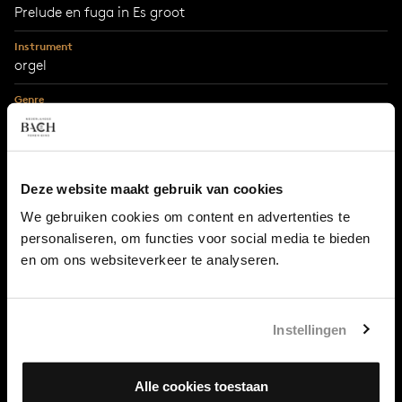
Prelude en fuga in Es groot
Instrument
orgel
Genre
orgelwerken
Serie
Clavier-Übung III
Deze website maakt gebruik van cookies
Jaartal
We gebruiken cookies om content en advertenties te
1739
personaliseren, om functies voor social media te bieden
Stad
en om ons websiteverkeer te analyseren.
Leipzig
Instellingen
Met steun van
MWH4impact
Alle cookies toestaan