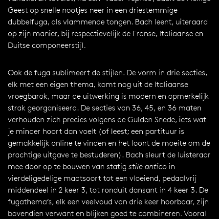
Geest op snelle nootjes neer in een driestemmige
dubbelfuga, als vlammende tongen. Bach leent, uiteraard
op zijn manier, bij respectievelijk de Franse, Italiaanse en
Duitse componeerstijl.
Ook de fuga sublimeert de stijlen. De vorm in drie secties,
elk met een eigen thema, komt nog uit de Italiaanse
vroegbarok, maar de uitwerking is modern en opmerkelijk
strak georganiseerd. De secties van 36, 45, en 36 maten
verhouden zich precies volgens de Gulden Snede, iets wat
je minder hoort dan voelt (of leest; een partituur is
gemakkelijk online te vinden en het loont de moeite om de
prachtige uitgave te bestuderen). Bach sleurt de luisteraar
mee door op te bouwen van statig
stile antico
in
vierdeligedelige maatsoort tot een vloeiend, pedaalvrij
middendeel in 2 keer 3, tot ronduit dansant in 4 keer 3. De
fugathema’s, elk een veelvoud van drie keer hoorbaar, zijn
bovendien verwant en blijken goed te combineren. Vooral