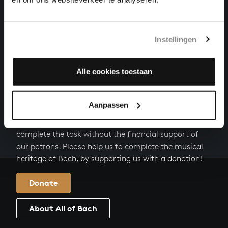
LIEBSTER GOTT, WENN WERD ICH STERBEN
cantatas, BWV 8
Instellingen
ACH WIE FLÜCHTIG, ACH WIE NICHTIG
cantatas, BWV 26
Alle cookies toestaan
HELP US TO COMPLETE ALL OF BACH
Aanpassen
There are still many recordings to be made before the
whole of Bach’s oeuvre is online. And we can’t
complete the task without the financial support of
our patrons. Please help us to complete the musical
heritage of Bach, by supporting us with a donation!
Donate
About All of Bach