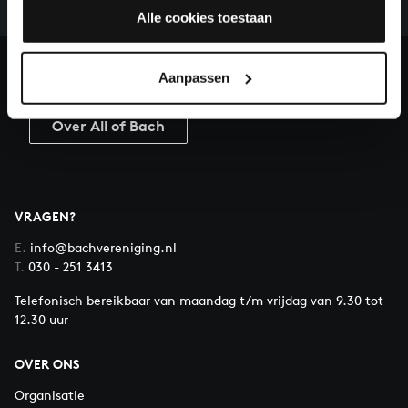
ons de muzikale nalatenschap van Bach te voltooien
Alle cookies toestaan
en steun ons met een gift!
Aanpassen
Doneren
Over All of Bach
VRAGEN?
E.
info@bachvereniging.nl
T.
030 - 251 3413
Telefonisch bereikbaar van maandag t/m vrijdag van 9.30 tot
12.30 uur
OVER ONS
Organisatie