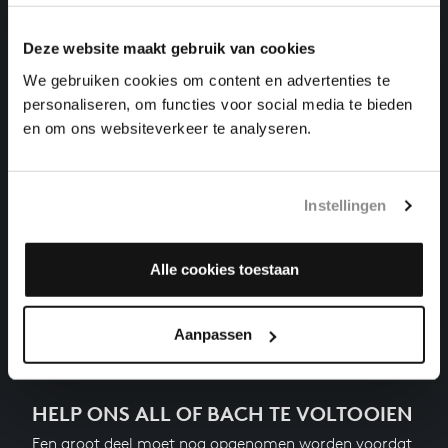
klavierwerken, BWV 862
Deze website maakt gebruik van cookies
DAS WOHLTEMPERIRTE CLAVIER I NR. 3 IN CIS
GROOT
We gebruiken cookies om content en advertenties te
klavierwerken, BWV 848
personaliseren, om functies voor social media te bieden
en om ons websiteverkeer te analyseren.
DAS WOHLTEMPERIRTE CLAVIER I NR. 23 IN B
GROOT
klavierwerken, BWV 868
Instellingen
DAS WOHLTEMPERIRTE CLAVIER I NR. 5 IN D
GROOT
klavierwerken, BWV 850
Alle cookies toestaan
Vorige
Volgende
Aanpassen
HELP ONS ALL OF BACH TE VOLTOOIEN
Een groot deel moet nog opgenomen worden voordat