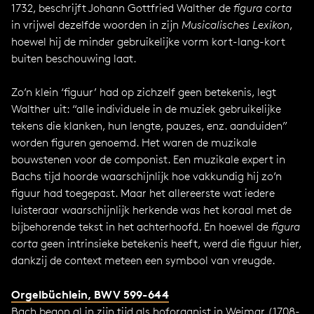
1732, beschrijft Johann Gottfried Walther de
figura corta
in vrijwel dezelfde woorden in zijn
Musicalisches Lexikon
,
hoewel hij de minder gebruikelijke vorm kort-lang-kort
buiten beschouwing laat.
Zo’n klein ‘figuur’ had op zichzelf geen betekenis, legt
Walther uit: “alle individuele in de muziek gebruikelijke
tekens die klanken, hun lengte, pauzes, enz. aanduiden”
worden figuren genoemd. Het waren de muzikale
bouwstenen voor de componist. Een muzikale expert in
Bachs tijd hoorde waarschijnlijk hoe vakkundig hij zo’n
figuur had toegepast. Maar het allereerste wat iedere
luisteraar waarschijnlijk herkende was het koraal met de
bijbehorende tekst in het achterhoofd. En hoewel de
figura
corta
geen intrinsieke betekenis heeft, werd die figuur hier,
dankzij de context meteen een symbool van vreugde.
Orgelbüchlein, BWV 599-644
Bach begon al in zijn tijd als hoforganist in Weimar (1708-