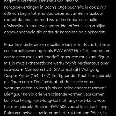
begint is Kerstmis. Net zoals veel andere
koraalbewerkingen in Bach’s
Orgelbüchlein
, is ook BWV
605 van begin tot eind doordesemd van één muzikaal
motief dat voortdurend wordt herhaald: een snelle
afwisseling tussen twee noten. Het effect is een vrolijke
opgewondenheid die onder de koraalmelodie opborrelt.
Maar hoe luisterde een muzikale kenner in Bachs tijd naar
een koraalbewerking zoals BWV 605? Hij of zij hoorde ten
eerste geen muzikaal ‘motief’, maar een muzikaal ‘figuur’.
In zijn muziektheoretische werk
Phrynis Mytilenæus oder
satyrischer Componist
uit 1677 omschrijft Wolfgang
Caspar Printz (1641-1717) het figuur dat Bach hier gebruikt
als
figura corta
. Dat “bestaat uit drie snelle noten,
waarvan er één zo lang is als de beide andere tezamen”.
Die figuur kon in drie verschillende vormen voorkomen:
kort-kort-lang, kort-lang-kort, of lang-kort-kort. Voor
het oor gebruikt Bach in BWV 605 vooral kort-kort-lang.
Ruim een halve eeuw later na het traktaat van Printz, in