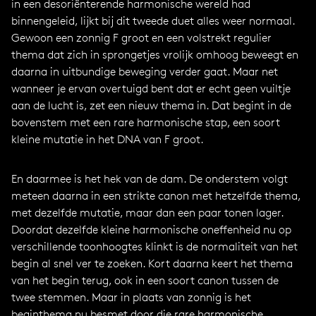
in een desoriënterende harmonische wereld had
binnengeleid, lijkt bij dit tweede duet alles weer normaal.
Gewoon een zonnig F groot en een volstrekt regulier
thema dat zich in sprongetjes vrolijk omhoog beweegt en
daarna in uitbundige beweging verder gaat. Maar net
wanneer je ervan overtuigd bent dat er echt geen vuiltje
aan de lucht is, zet een nieuw thema in. Dat begint in de
bovenstem met een rare harmonische stap, een soort
kleine mutatie in het DNA van F groot.
En daarmee is het hek van de dam. De onderstem volgt
meteen daarna in een strikte canon met hetzelfde thema,
met dezelfde mutatie, maar dan een paar tonen lager.
Doordat dezelfde kleine harmonische oneffenheid nu op
verschillende toonhoogtes klinkt is de normaliteit van het
begin al snel ver te zoeken. Kort daarna keert het thema
van het begin terug, ook in een soort canon tussen de
twee stemmen. Maar in plaats van zonnig is het
beginthema nu besmet door die rare harmonische