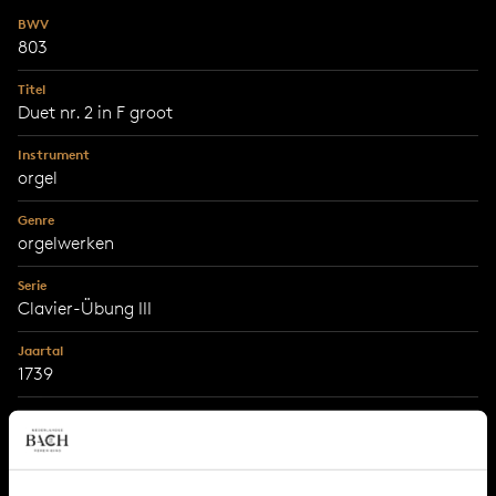
BWV
803
Titel
Duet nr. 2 in F groot
Instrument
orgel
Genre
orgelwerken
Serie
Clavier-Übung III
Jaartal
1739
Stad
Leipzig