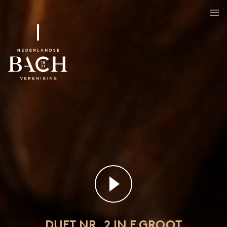
DUET NR. 2 IN F GROOT