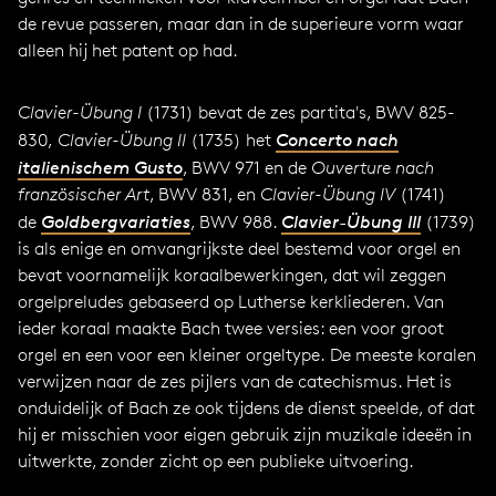
de revue passeren, maar dan in de superieure vorm waar
alleen hij het patent op had.
Clavier-Übung I
(1731) bevat de zes partita's, BWV 825-
830,
Clavier-Übung II
(1735) het
Concerto nach
italienischem Gusto
, BWV 971 en de
Ouverture nach
französischer Art
, BWV 831, en
Clavier-Übung IV
(1741)
de
Goldbergvariaties
, BWV 988.
Clavier-Übung III
(1739)
is als enige en omvangrijkste deel bestemd voor orgel en
bevat voornamelijk koraalbewerkingen, dat wil zeggen
orgelpreludes gebaseerd op Lutherse kerkliederen. Van
ieder koraal maakte Bach twee versies: een voor groot
orgel en een voor een kleiner orgeltype. De meeste koralen
verwijzen naar de zes pijlers van de catechismus. Het is
onduidelijk of Bach ze ook tijdens de dienst speelde, of dat
hij er misschien voor eigen gebruik zijn muzikale ideeën in
uitwerkte, zonder zicht op een publieke uitvoering.