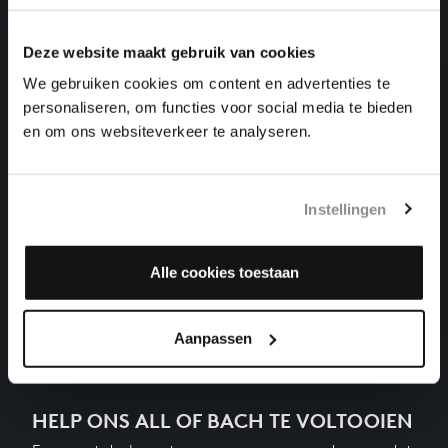
klavierwerken, BWV 873
Deze website maakt gebruik van cookies
DAS WOHLTEMPERIRTE CLAVIER II NR. 5 IN D
GROOT
We gebruiken cookies om content en advertenties te
klavierwerken, BWV 874
personaliseren, om functies voor social media te bieden
en om ons websiteverkeer te analyseren.
DAS WOHLTEMPERIRTE CLAVIER II NR. 6 IN D
KLEIN
klavierwerken, BWV 875
Instellingen
DAS WOHLTEMPERIRTE CLAVIER II NR. 7 IN ES
GROOT
klavierwerken, BWV 876
Alle cookies toestaan
Volgende
Aanpassen
HELP ONS ALL OF BACH TE VOLTOOIEN