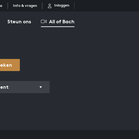
Inloggen
ns
Info & vragen
Steun ons
All of Bach
oeken
ment