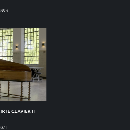
 893
RTE CLAVIER II
 871