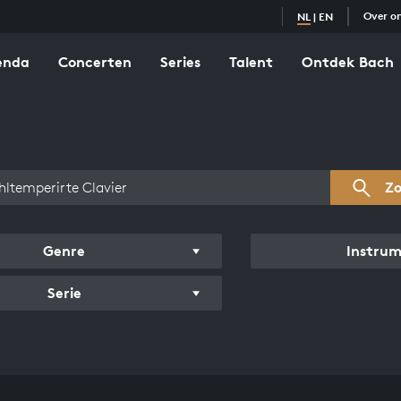
Over o
NL
|
EN
enda
Concerten
Series
Talent
Ontdek Bach
zicht werken
Z
Genre
Instru
Serie