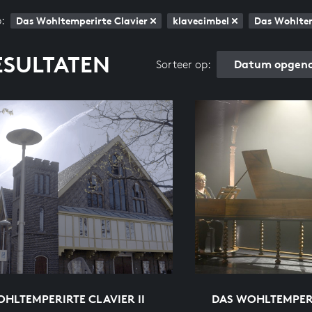
:
Das Wohltemperirte Clavier
klavecimbel
Das Wohltem
ESULTATEN
Datum opgeno
Sorteer op:
HLTEMPERIRTE CLAVIER II
DAS WOHLTEMPERI