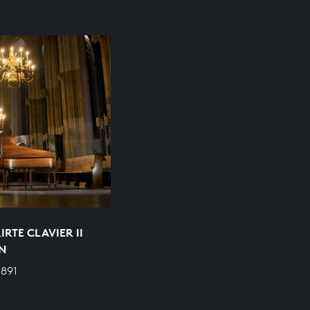
RTE CLAVIER II
IN
 891