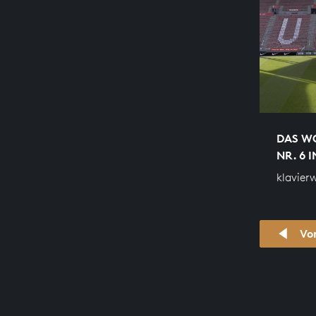
DAS WO
NR. 6 I
klavier
Vo