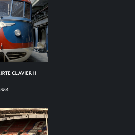
RTE CLAVIER II
T
 884