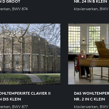
IN D GROOT
NR. 24 IN B KLEIN
werken, BWV 874
klavierwerken, BWV
HLTEMPERIRTE CLAVIER II
DAS WOHLTEMPERI
N DIS KLEIN
NR. 2 IN C KLEIN
werken, BWV 877
klavierwerken, BWV