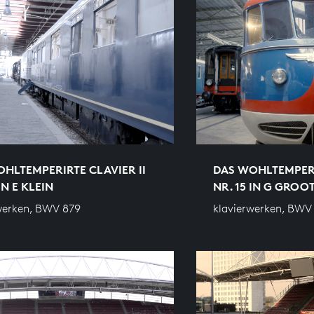
HLTEMPERIRTE CLAVIER II
DAS WOHLTEMPERI
IN E KLEIN
NR. 15 IN G GROO
werken, BWV 879
klavierwerken, BWV