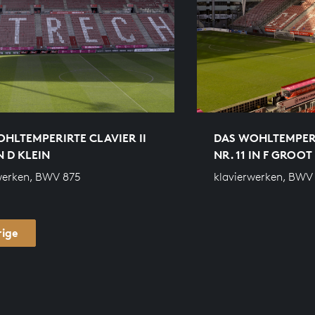
HLTEMPERIRTE CLAVIER II
DAS WOHLTEMPERI
N D KLEIN
NR. 11 IN F GROOT
werken, BWV 875
klavierwerken, BWV
rige