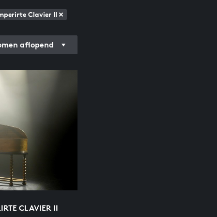
perirte Clavier II
men aflopend
RTE CLAVIER II