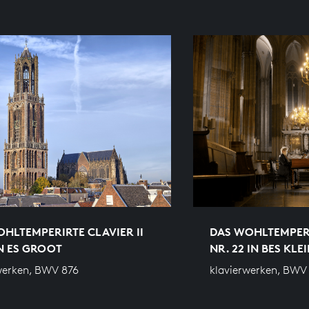
HLTEMPERIRTE CLAVIER II
DAS WOHLTEMPERI
IN ES GROOT
NR. 22 IN BES KLE
werken, BWV 876
klavierwerken, BWV