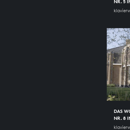
NR. 5 
klavier
DAS WO
NR. 8 I
klavier