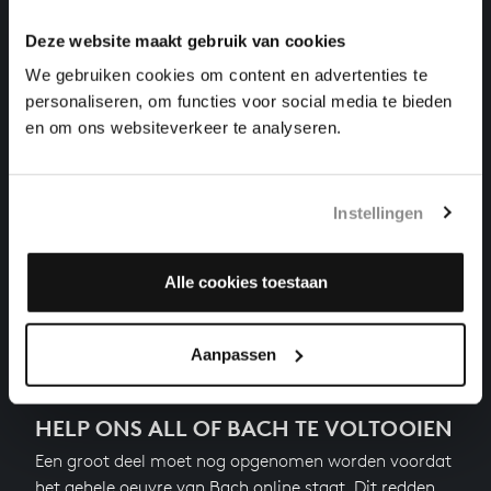
DAS WOHLTEMPERIRTE CLAVIER II NR. 3 IN CIS
Deze website maakt gebruik van cookies
GROOT
klavierwerken, BWV 872
We gebruiken cookies om content en advertenties te
personaliseren, om functies voor social media te bieden
DAS WOHLTEMPERIRTE CLAVIER II NR. 2 IN C
en om ons websiteverkeer te analyseren.
KLEIN
klavierwerken, BWV 871
DAS WOHLTEMPERIRTE CLAVIER II NR. 1 IN C
Instellingen
GROOT
klavierwerken, BWV 870
Alle cookies toestaan
Vorige
Aanpassen
HELP ONS ALL OF BACH TE VOLTOOIEN
Een groot deel moet nog opgenomen worden voordat
het gehele oeuvre van Bach online staat. Dit redden