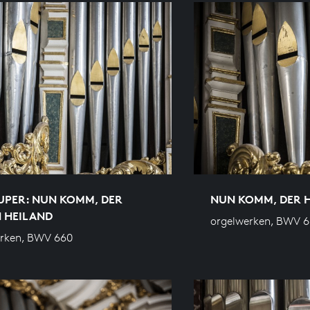
UPER: NUN KOMM, DER
NUN KOMM, DER H
N HEILAND
orgelwerken, BWV 6
erken, BWV 660