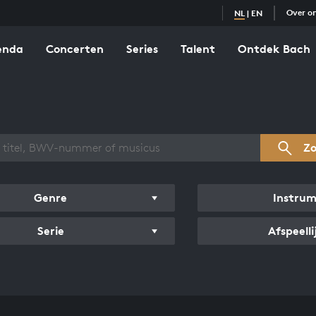
Over o
NL
|
EN
enda
Concerten
Series
Talent
Ontdek Bach
zicht werken
Z
Genre
Instru
Serie
Afspeelli