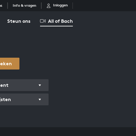
Inloggen
ns
Info & vragen
Steun ons
All of Bach
oeken
ment
jsten