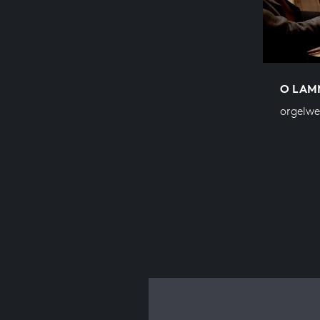
O LAM
orgelw