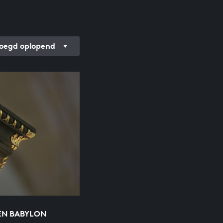
oegd oplopend
EN BABYLON