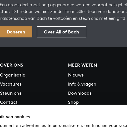
Een groot deel moet nog opgenomen worden voordat het gehel
staat. Dit redden we niet zonder financiële steun van donateur
nalatenschap van Bach te voltooien en steun ons met een gift!
Doneren
Over All of Bach
OVER ONS
MEER WETEN
Organisatie
Nieuws
Vacatures
Info & vragen
Steun ons
Downloads
Contact
Shop
ik van cookies
ontent en advertenties te personaliseren, om functies voor soci