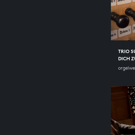
TRIO S
DICH 
orgelw