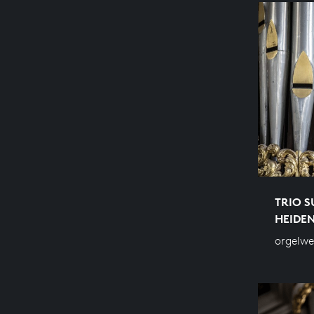
TRIO S
HEIDE
orgelw