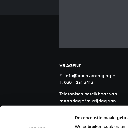
VRAGEN?
E.
info@bachvereniging.nl
T.
030 - 251 3413
Telefonisch bereikbaar van
maandag t/m vrijdag van
9.30 tot 12.30 uur
Deze website maakt gebru
We gebruiken cookies om c