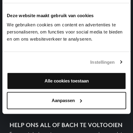
klavierwerken, BWV 889
Deze website maakt gebruik van cookies
DAS WOHLTEMPERIRTE CLAVIER II NR. 21 IN BES
GROOT
We gebruiken cookies om content en advertenties te
klavierwerken, BWV 890
personaliseren, om functies voor social media te bieden
en om ons websiteverkeer te analyseren.
DAS WOHLTEMPERIRTE CLAVIER II NR. 23 IN B
GROOT
klavierwerken, BWV 892
Instellingen
DAS WOHLTEMPERIRTE CLAVIER II NR. 24 IN B
KLEIN
klavierwerken, BWV 893
Alle cookies toestaan
Vorige
Aanpassen
HELP ONS ALL OF BACH TE VOLTOOIEN