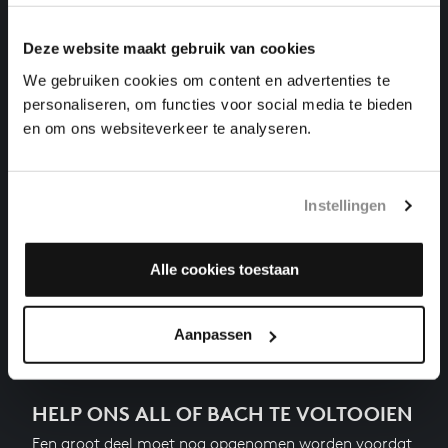
klavierwerken, BWV 885
Deze website maakt gebruik van cookies
DAS WOHLTEMPERIRTE CLAVIER II NR. 15 IN G
GROOT
We gebruiken cookies om content en advertenties te
klavierwerken, BWV 884
personaliseren, om functies voor social media te bieden
en om ons websiteverkeer te analyseren.
DAS WOHLTEMPERIRTE CLAVIER II NR. 14 IN FIS
KLEIN
klavierwerken, BWV 883
Instellingen
DAS WOHLTEMPERIRTE CLAVIER II NR. 13 IN FIS
GROOT
klavierwerken, BWV 882
Alle cookies toestaan
Volgende
Aanpassen
HELP ONS ALL OF BACH TE VOLTOOIEN
Een groot deel moet nog opgenomen worden voordat