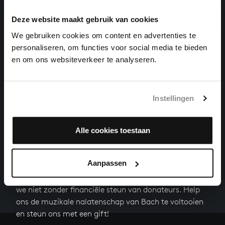
CHRIST, UNSER HERR, ZUM JORDAN KAM
Deze website maakt gebruik van cookies
orgelwerken, BWV 684
We gebruiken cookies om content en advertenties te
personaliseren, om functies voor social media te bieden
WIR DANKEN DIR, GOTT, WIR DANKEN DIR
en om ons websiteverkeer te analyseren.
cantates, BWV 29
Volgende
Instellingen
Alle cookies toestaan
HELP ONS ALL OF BACH TE VOLTOOIEN
Aanpassen
Een groot deel moet nog opgenomen worden voordat
het gehele oeuvre van Bach online staat. Dit redden
we niet zonder financiële steun van donateurs. Help
ons de muzikale nalatenschap van Bach te voltooien
en steun ons met een gift!