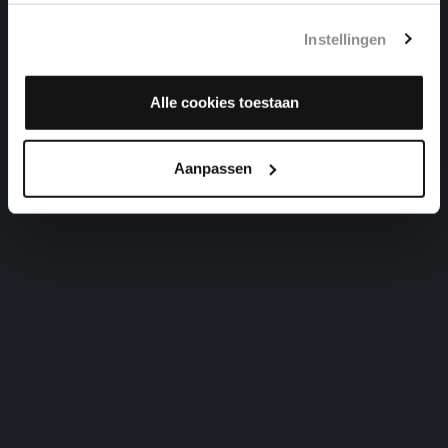
HILF GOTT, DASS MIR'S GELINGE
Instellingen
organ works, BWV 624
ACH, GOTT UND HERR
Alle cookies toestaan
organ works, BWV 714
Aanpassen
HERZLICH TUT MICH VERLANGEN
organ works, BWV 727
O MENSCH, BEWEIN DEIN SÜNDE GROSS
organ works, BWV 622
PARTITE DIVERSE SOPRA:CHRIST, DER DU BIST
DER HELLE TAG
organ works, BWV 766
JESUS CHRISTUS, UNSER HEILAND
organ works, BWV 665
FUGA SUPER: JESUS CHRISTUS, UNSER HEILAND